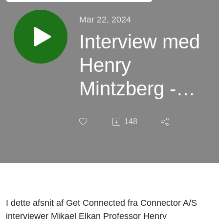
Mar 22, 2024
Interview med
Henry
Mintzberg -
Understanding
148
Organizations
Finally! -
Connector
I dette afsnit af Get Connected fra Connector A/S
interviewer Mikael Elkan Professor Henry